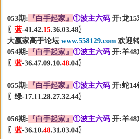
053期:
『白手起家』
①波主六码
开:龙15
〖
蓝
-41.42.
15
.36.03.48〗
大赢家高手论坛
www.558129.com
欢迎
054期:
『白手起家』
①波主六码
开:羊48
〖
蓝
-36.47.09.10.
48
.04〗
055期:
『白手起家』
①波主六码
开:蛇14
〖绿-17.11.28.27.32.44〗
056期:
『白手起家』
①波主六码
开:羊48
〖
蓝
-36.10.
48
.31.03.04〗