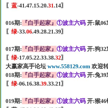
〖
蓝
-41.47.15.20.
31
.14〗
016期:
『白手起家』
①波主六码
开:鼠06
〖
绿
-33.
06
.49.28.21.39〗
017期:
『白手起家』
①波主六码
开:狗32
〖
绿
-17.05.22.33.38.
32
〗
大赢家高手论坛
www.558129.com
欢迎
018期:
『白手起家』
①波主六码
开:兔39
〖
绿
-06.16.38.
39
.33.21〗
019期:
『白手起家』
①波主六码
开:猴46