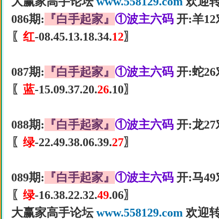
大赢家高手论坛
www.558129.com
欢迎
086期:
『白手起家』
①波主六码
开:羊12
〖
红
-08.45.13.18.34.
12
〗
087期:
『白手起家』
①波主六码
开:蛇26
〖
蓝
-15.09.37.20.
26
.10〗
088期:
『白手起家』
①波主六码
开:龙27
〖
绿
-22.49.38.06.39.
27
〗
089期:
『白手起家』
①波主六码
开:马49
〖
绿
-16.38.22.32.
49
.06〗
大赢家高手论坛
www.558129.com
欢迎