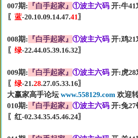
007期:
『白手起家』
①波主六码
开:牛41
〖
蓝
-20.10.09.14.47.
41
〗
008期:
『白手起家』
①波主六码
开:鸡21
〖
绿
-22.44.05.39.16.32〗
009期:
『白手起家』
①波主六码
开:虎28
〖
绿
-21.
28
.27.05.33.16〗
大赢家高手论坛
www.558129.com
欢迎
010期:
『白手起家』
①波主六码
开:兔27
〖红-02.34.35.45.46.24〗