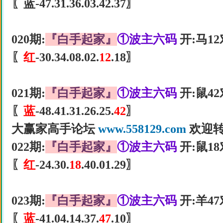
〖蓝-47.31.36.03.42.37〗
020期:
『白手起家』
①波主六码
开:马12
〖
红
-30.34.08.02.
12
.18〗
021期:
『白手起家』
①波主六码
开:鼠42
〖
蓝
-48.41.31.26.25.
42
〗
大赢家高手论坛
www.558129.com
欢迎
022期:
『白手起家』
①波主六码
开:鼠18
〖
红
-24.30.
18
.40.01.29〗
023期:
『白手起家』
①波主六码
开:羊47
〖
蓝
-41.04.14.37.
47
.10〗