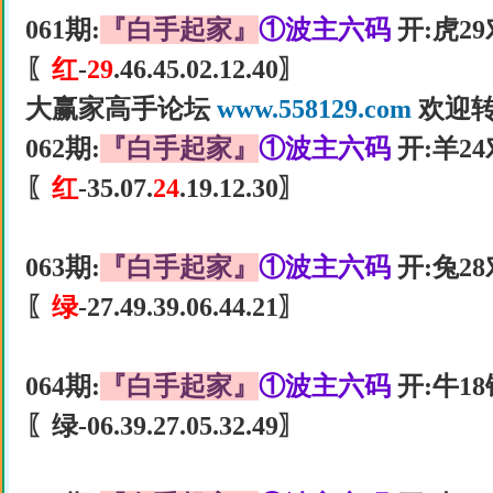
061期:
『白手起家』
①波主六码
开:虎29
〖
红
-
29
.46.45.02.12.40〗
大赢家高手论坛
www.558129.com
欢迎
062期:
『白手起家』
①波主六码
开:羊24
〖
红
-35.07.
24
.19.12.30〗
063期:
『白手起家』
①波主六码
开:兔28
〖
绿
-27.49.39.06.44.21〗
064期:
『白手起家』
①波主六码
开:牛18
〖绿-06.39.27.05.32.49〗