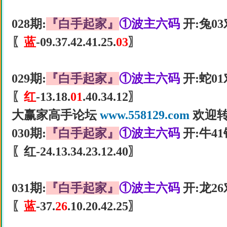
028期:
『白手起家』
①波主六码
开:兔03
〖
蓝
-09.37.42.41.25.
03
〗
029期:
『白手起家』
①波主六码
开:蛇01
〖
红
-13.18.
01
.40.34.12〗
大赢家高手论坛
www.558129.com
欢迎
030期:
『白手起家』
①波主六码
开:牛41
〖红-24.13.34.23.12.40〗
031期:
『白手起家』
①波主六码
开:龙26
〖
蓝
-37.
26
.10.20.42.25〗