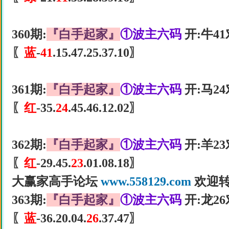
360期:
『白手起家』
①波主六码
开:牛41
〖
蓝
-
41
.15.47.25.37.10〗
361期:
『白手起家』
①波主六码
开:马24
〖
红
-35.
24
.45.46.12.02〗
362期:
『白手起家』
①波主六码
开:羊23
〖
红
-29.45.
23
.01.08.18〗
大赢家高手论坛
www.558129.com
欢迎
363期:
『白手起家』
①波主六码
开:龙26
〖
蓝
-36.20.04.
26
.37.47〗