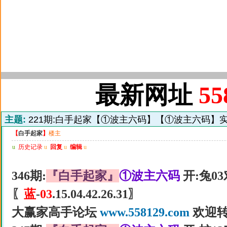
最新网址
55
主题:
221期:白手起家【①波主六码】【①波主六码】
【
白手起家
】
楼主
u
历史记录
u
回复
u
编辑
u
346期:
『白手起家』
①波主六码
开:兔03
〖
蓝
-
03
.15.04.42.26.31〗
大赢家高手论坛
www.558129.com
欢迎