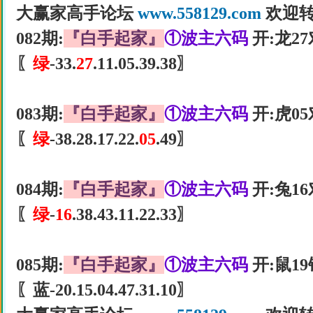
大赢家高手论坛
www.558129.com
欢迎
082期:
『白手起家』
①波主六码
开:龙27
〖
绿
-33.
27
.11.05.39.38〗
083期:
『白手起家』
①波主六码
开:虎05
〖
绿
-38.28.17.22.
05
.49〗
084期:
『白手起家』
①波主六码
开:兔16
〖
绿
-
16
.38.43.11.22.33〗
085期:
『白手起家』
①波主六码
开:鼠19
〖蓝-20.15.04.47.31.10〗