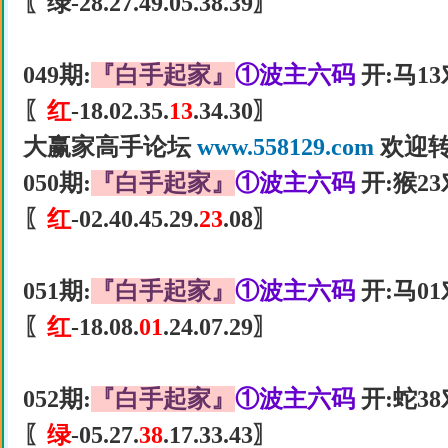
〖绿-28.27.49.05.38.39〗
049期:
『白手起家』
①波主六码
开:马13
〖
红
-18.02.35.
13
.34.30〗
大赢家高手论坛
www.558129.com
欢迎
050期:
『白手起家』
①波主六码
开:猴23
〖
红
-02.40.45.29.
23
.08〗
051期:
『白手起家』
①波主六码
开:马01
〖
红
-18.08.
01
.24.07.29〗
052期:
『白手起家』
①波主六码
开:蛇38
〖
绿
-05.27.
38
.17.33.43〗