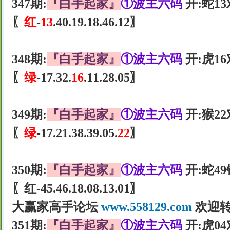
347期:
『白手起家』
①波主六码
开:蛇13
〖
红
-
13
.40.19.18.46.12〗
348期:
『白手起家』
①波主六码
开:虎16
〖
绿
-17.32.
16
.11.28.05〗
349期:
『白手起家』
①波主六码
开:猴22
〖
绿
-17.21.38.39.05.
22
〗
350期:
『白手起家』
①波主六码
开:蛇49
〖红-45.46.18.08.13.01〗
大赢家高手论坛
www.558129.com
欢迎
351期:
『白手起家』
①波主六码
开:虎04