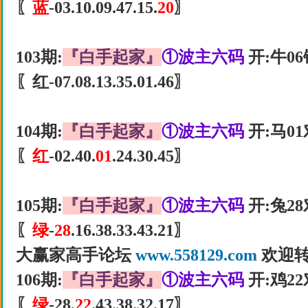
〖
蓝
-03.10.09.47.15.
20
〗
103期:
『白手起家』
①波主六码
开:牛06
〖红-07.08.13.35.01.46〗
104期:
『白手起家』
①波主六码
开:马01
〖
红
-02.40.
01
.24.30.45〗
105期:
『白手起家』
①波主六码
开:兔28
〖
绿
-
28
.16.38.33.43.21〗
大赢家高手论坛
www.558129.com
欢迎
106期:
『白手起家』
①波主六码
开:鸡22
〖
绿
-28.
22
.43.38.32.17〗